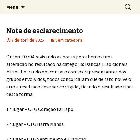
Tudo sobre o FEGASC
Pular
Pesquis
Festival Gaúcho do Litoral de
Menu
para
por:
Santa Catarina
o
conteúdo
Nota de esclarecimento
8 de abril de 2025
Sem categoria
Ontem 07/04 revisando as notas percebemos uma
alteração no resultado na categoria: Danças Tradicionais
Mirim. Entrando em contato com os representantes dos
grupos envolvidos, todos concordaram que de fato houve o
erro e resultado deve ser corrigido, ficando o resultado final
desta forma:
1.° lugar – CTG Coração Farrapo
2.°lugar – CTG Barra Mansa
3.°lugar – CTG Sentimento e Tradição